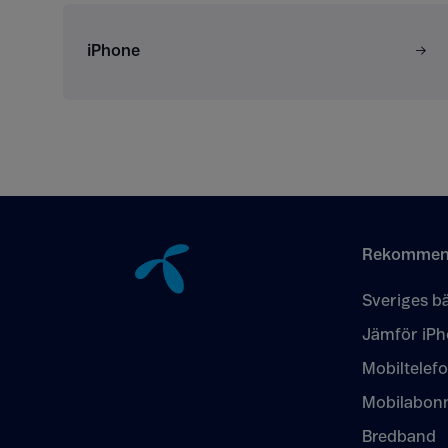
iPhone
Tillbaka till innehåll
Rekommen
Sveriges bä
Jämför iPh
Mobiltelef
Mobilabon
Bredband