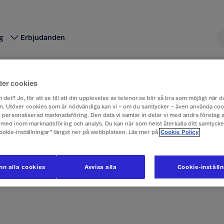
g
Erbjudanden
der
Problem med mms
der cookies
i det? Jo, för att se till att din upplevelse av telenor.se blir så bra som möjligt när
. Utöver cookies som är nödvändiga kan vi – om du samtycker – även använda coo
Problem med mms
ch personaliserad marknadsföring. Den data vi samlar in delar vi med andra företag 
med inom marknadsföring och analys. Du kan när som helst återkalla ditt samtyck
Cookie-inställningar” längst ner på webbplatsen. Läs mer på
Cookie Policy
eget är att välja mobil. Sedan får du h
dina mms-problem.
n alla cookies
Avvisa alla
Cookie-inställ