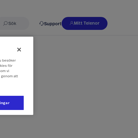
Mitt Telenor
Support
Sök
 du besöker
kies för
som vi
e genom att
jälp med
ningar