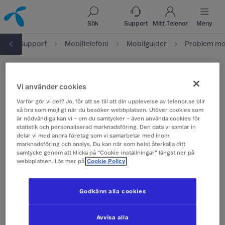
Till innehåll
Till sök
Sök
Support
Mitt Telenor
Meny
t
Support
Mobiltelefoni
Mobilguider
Problem me
Problem med sms
Vi använder cookies
Varför gör vi det? Jo, för att se till att din upplevelse av telenor.se blir
Börja med att välja mobil nedan så hjälper vi
så bra som möjligt när du besöker webbplatsen. Utöver cookies som
dig med dina sms-problem.
är nödvändiga kan vi – om du samtycker – även använda cookies för
statistik och personaliserad marknadsföring. Den data vi samlar in
delar vi med andra företag som vi samarbetar med inom
marknadsföring och analys. Du kan när som helst återkalla ditt
samtycke genom att klicka på ”Cookie-inställningar” längst ner på
Välj mobil:
webbplatsen. Läs mer på
Cookie Policy
iPhone
Godkänn alla cookies
Samsung
Avvisa alla