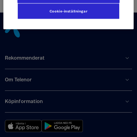
Cookie-inställningar
Tillbaka till innehåll
Rekommenderat
Om Telenor
Köpinformation