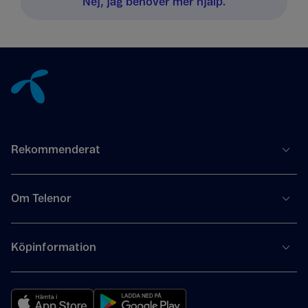
Nej, jag behöver mer hjälp.
Tillbaka till innehåll
Rekommenderat
Om Telenor
Köpinformation