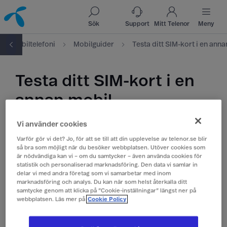
Till innehåll
Till sök
Sök
Support
Mitt Telenor
Meny
Mobiltelefoni
Mobilguider
Testa ditt SIM-kort i en ann
Testa ditt SIM-kort i en
annan mobil
Om du har problem med samtal eller surf
Vi använder cookies
kan felet ibland ligga i mobilen – inte i
Varför gör vi det? Jo, för att se till att din upplevelse av telenor.se blir
så bra som möjligt när du besöker webbplatsen. Utöver cookies som
abonnemanget eller SIM‑kortet. Genom att
är nödvändiga kan vi – om du samtycker – även använda cookies för
testa SIM-kortet i en annan enhet kan du
statistik och personaliserad marknadsföring. Den data vi samlar in
snabbt se vad som orsakar problemet.
delar vi med andra företag som vi samarbetar med inom
marknadsföring och analys. Du kan när som helst återkalla ditt
samtycke genom att klicka på ”Cookie-inställningar” längst ner på
För att ta reda på om dina samtalsproblem
webbplatsen. Läs mer på
Cookie Policy
beror på mobilen, nätverket eller SIM‑kortet
rekommenderar vi att du gör ett enkelt test: