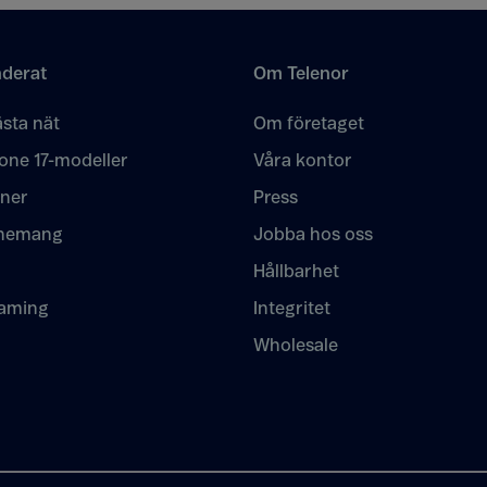
derat
Om Telenor
sta nät
Om företaget
one 17-modeller
Våra kontor
oner
Press
nemang
Jobba hos oss
Hållbarhet
eaming
Integritet
Wholesale