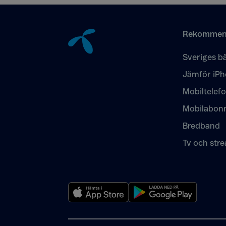
Tillbaka till innehåll
Rekommen
Sveriges bä
Jämför iPh
Mobiltelef
Mobilabon
Bredband
Tv och str