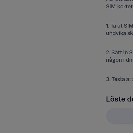
SIM‑kortet
1. Ta ut SI
undvika sk
2. Sätt in 
någon i din 
3. Testa at
Löste d