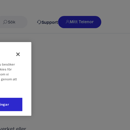
Mitt Telenor
Support
Sök
 du besöker
kies för
som vi
e genom att
 i mobilen
ningar
rtet i en
erket eller