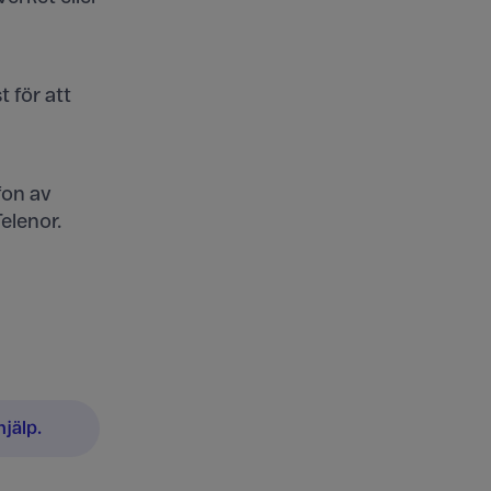
 för att
fon av
Telenor.
jälp.