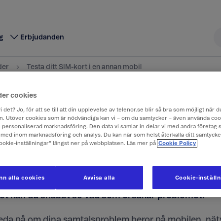
g
Erbjudanden
der
Testa ditt SIM-kort i en annan mobil
der cookies
a ditt SIM-kort i en
i det? Jo, för att se till att din upplevelse av telenor.se blir så bra som möjligt när
. Utöver cookies som är nödvändiga kan vi – om du samtycker – även använda coo
ch personaliserad marknadsföring. Den data vi samlar in delar vi med andra företag 
an mobil
med inom marknadsföring och analys. Du kan när som helst återkalla ditt samtyck
Cookie-inställningar” längst ner på webbplatsen. Läs mer på
Cookie Policy
problem med samtal eller surf kan felet ibland ligga
n alla cookies
Avvisa alla
Cookie-inställ
bonnemanget eller SIM‑kortet. Genom att testa SIM-ko
et kan du snabbt se vad som orsakar problemet.
 reda på om dina samtalsproblem beror på mobilen, nätv