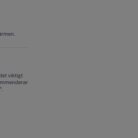
rmen. ​
et viktigt
ekommenderar
”.