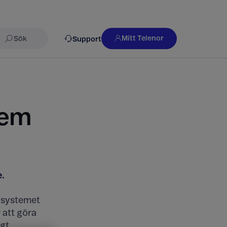
Mitt Telenor
Support
Sök
tem
e.
ivsystemet
 att göra
gt.