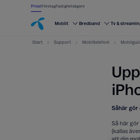
Till innehåll
Till sök
Privat
Företag
Fastighetsägare
Mobilt
Bredband
Tv & streamin
Start
Support
Mobiltelefoni
Mobilgui
Upp
iPh
Såhär gör 
Så här gör
(kallas äv
att din mob