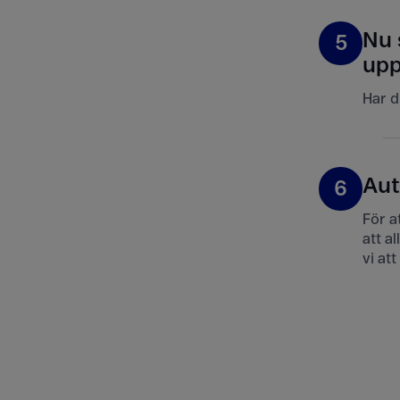
Nu 
5
upp
Har d
Aut
6
För a
att a
vi at