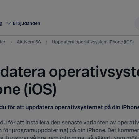
g
Erbjudanden
der
Aktivera 5G
Uppdatera operativsystem iPhone (iOS)
datera operativsys
one (iOS)
du för att uppdatera operativsystemet på din iPhon
 du för att installera den senaste varianten av operat
en för programuppdatering) på din iPhone. Det kommer
il fungerar så bra, och inte minst så säkert, som möjli