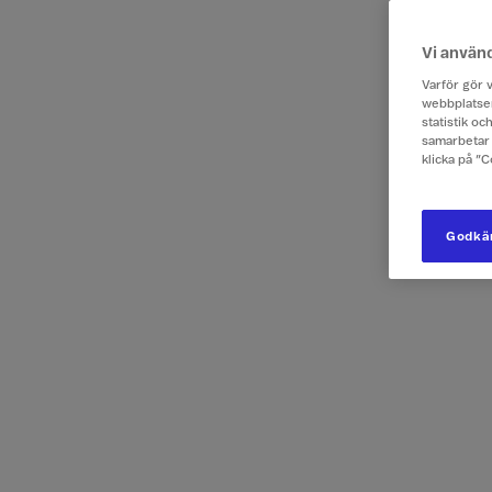
Vi använ
Gå 
1
Varför gör v
webbplatsen
statistik o
samarbetar 
klicka på ”
Godkän