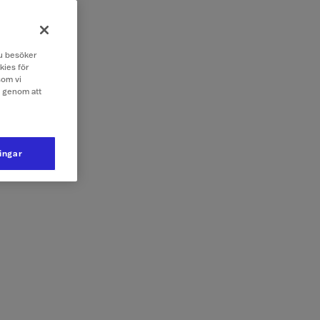
 du besöker
kies för
som vi
e genom att
ningar