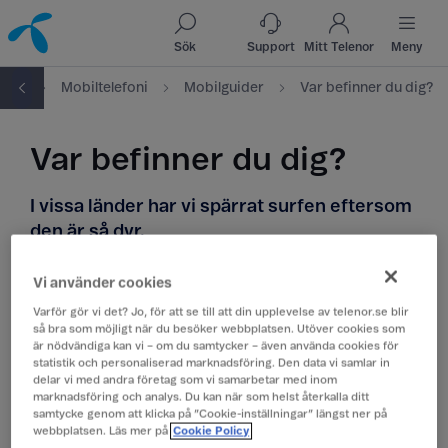
Till innehåll
Till sök
Sök
Support
Mitt Telenor
Meny
port
Mobiltelefoni
Mobilguider
Var befinner du dig?
Var befinner du dig?
I vissa länder har vi spärrat surfen eftersom
den är så dyr.
För att du inte ska få en oförutsedd hög
Vi använder cookies
kostnad, har vi spärrat ditt abonnemang från
Varför gör vi det? Jo, för att se till att din upplevelse av telenor.se blir
surf i följande länder där surfen är väldigt dyr:
så bra som möjligt när du besöker webbplatsen. Utöver cookies som
är nödvändiga kan vi – om du samtycker – även använda cookies för
statistik och personaliserad marknadsföring. Den data vi samlar in
delar vi med andra företag som vi samarbetar med inom
Angola
marknadsföring och analys. Du kan när som helst återkalla ditt
samtycke genom att klicka på ”Cookie-inställningar” längst ner på
Benin
webbplatsen. Läs mer på
Cookie Policy