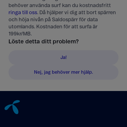
behöver använda surf kan du kostnadsfritt
ringa till oss
. Då hjälper vi dig att bort spärren
och höja nivån på Saldospärr för data
utomlands. Kostnaden för att surfa är
199kr/MB.
Löste detta ditt problem?
Ja!
Nej, jag behöver mer hjälp.
Tillbaka till innehåll