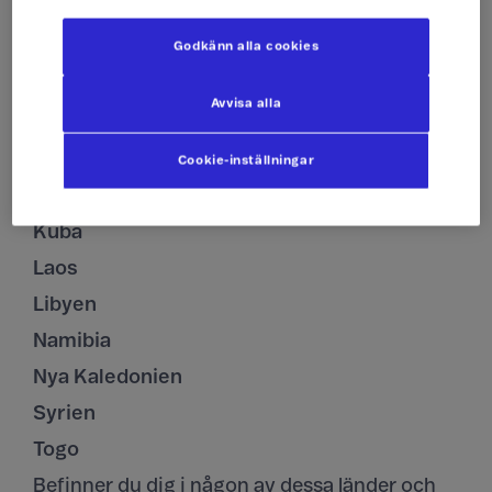
Burundi
Godkänn alla cookies
Djibouti
Ekvatorialguinea
Avvisa alla
Guam
Guinea
Cookie-inställningar
Jemen
Kuba
Laos
Libyen
Namibia
Nya Kaledonien
Syrien
Togo
Befinner du dig i någon av dessa länder och