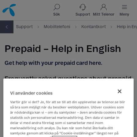
Till innehåll
Till sök
Sök
Support
Mitt Telenor
Meny
art
Support
Mobiltelefoni
Kontantkort
Help in En
Prepaid – Help in English
Get help with your prepaid card here.
Frequently asked questions about prepaid
Vi använder cookies
Which price plans can I choose between?
Varför gör vi det? Jo, för att se till att din upplevelse av telenor.se blir
så bra som möjligt när du besöker webbplatsen. Utöver cookies som
är nödvändiga kan vi – om du samtycker – även använda cookies för
Can I use my prepaid card abroad?
statistik och personaliserad marknadsföring. Den data vi samlar in
delar vi med andra företag som vi samarbetar med inom
marknadsföring och analys. Du kan när som helst återkalla ditt
samtycke genom att klicka på ”Cookie-inställningar” längst ner på
What does it cost to make international calls