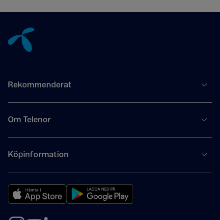
Tillbaka till innehåll
Rekommenderat
Om Telenor
Köpinformation