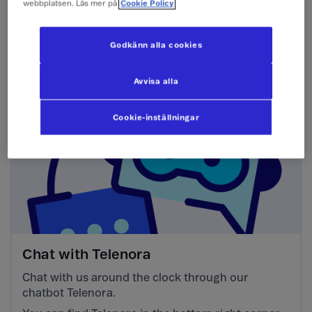
webbplatsen. Läs mer på
Cookie Policy
with a prepaid card?
Godkänn alla cookies
See more
Avvisa alla
Cookie-inställningar
Chat with Telenora
Chat with us around the clock through our
chatbot Telenora.