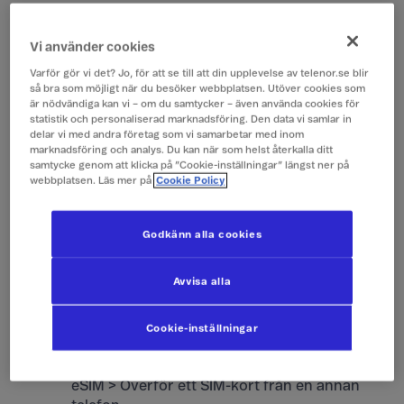
Följ guiden nedan för att göra
snabböverföringen steg för steg.
Vi använder cookies
Vill du istället göra snabböverföringen
direkt
Varför gör vi det? Jo, för att se till att din upplevelse av telenor.se blir
så bra som möjligt när du besöker webbplatsen. Utöver cookies som
vid uppstart av mobilen
?
Då hittar du den
är nödvändiga kan vi – om du samtycker – även använda cookies för
guiden här
.
statistik och personaliserad marknadsföring. Den data vi samlar in
delar vi med andra företag som vi samarbetar med inom
marknadsföring och analys. Du kan när som helst återkalla ditt
samtycke genom att klicka på ”Cookie-inställningar” längst ner på
Uppfyller dina enheter inte kraven för
webbplatsen. Läs mer på
Cookie Policy
snabböveföringen kan du istället beställa ett
nytt e-sim via
Mitt Telenor
.
Godkänn alla cookies
Öppna inställningar
1
Avvisa alla
IOS:
Gå till Inställningar > Mobilnät > Lägg till
eSIM > Överför från Iphone i närheten
Cookie-inställningar
Samsung:
Gå till Inställningar >
Anslutningar > SIM-hanterare > Lägg till
eSIM > Överför ett SIM-kort från en annan