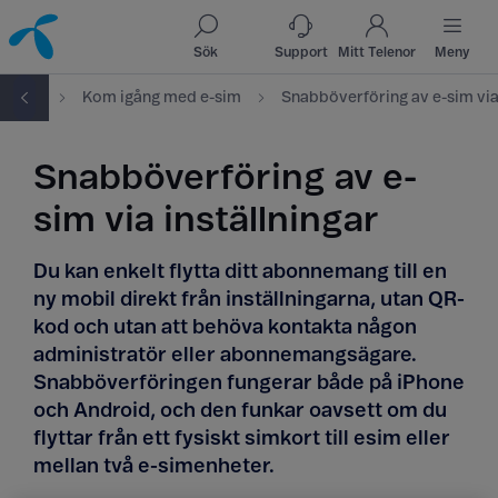
Till innehåll
Till sök
Sök
Support
Mitt Telenor
Meny
ch puk
Kom igång med e-sim
Snabböverföring av e-
sim via inställningar
Du kan enkelt flytta ditt abonnemang till en
ny mobil direkt från
inställningarna
, utan QR-
kod och utan att behöva kontakta någon
administratör eller abonnemangsägare.
Snabböverföringen fungerar både på
iPhone
och Android
, och den funkar oavsett om du
flyttar från ett fysiskt simkort till esim eller
mellan två e-simenheter.