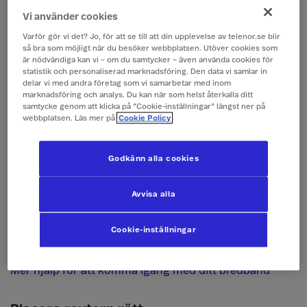
boxen. Äldre kablar kan ha en annan strömstyrka
Vi använder cookies
som gör att de inte fungerar.
Varför gör vi det? Jo, för att se till att din upplevelse av telenor.se blir
Om du har ett bredbandsuttag, koppla in
så bra som möjligt när du besöker webbplatsen. Utöver cookies som
nätverkskabeln till det röda uttaget på routern och
är nödvändiga kan vi – om du samtycker – även använda cookies för
statistik och personaliserad marknadsföring. Den data vi samlar in
koppla in den andra änden till bredbandsuttaget på
delar vi med andra företag som vi samarbetar med inom
väggen. Om du har en tjänstefördelare, koppla
marknadsföring och analys. Du kan när som helst återkalla ditt
nätverkskabeln till en LAN port i tjänstefördelaren
samtycke genom att klicka på ”Cookie-inställningar” längst ner på
(oftast LAN 1) och andra änden till det röda uttaget
webbplatsen. Läs mer på
Cookie Policy
på routern.
Har du ett skåp i hallen med flera uttag? Då slipper
Godkänn alla cookies
du kablar kors och tvärs hemma. Skåpet innehåller
en
patchpanel
som skapar ett lokalt nätverk.
Avvisa alla
Koppla nätverkskabeln från uttaget märkt IN till
rummet där du vill placera routern.
Cookie-inställningar
Rätt placering av routern
är viktigt för att den ska
fungera riktigt bra.
Mer hjälp för att komma igång med ditt bredband