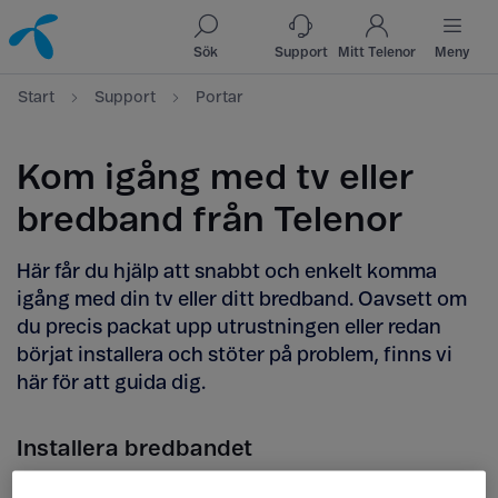
Till innehåll
Till sök
Sök
Support
Mitt Telenor
Meny
Start
Support
Portar
Kom igång med tv eller
bredband från Telenor
Här får du hjälp att snabbt och enkelt komma
igång med din tv eller ditt bredband. Oavsett om
du precis packat upp utrustningen eller redan
börjat installera och stöter på problem, finns vi
här för att guida dig.
Installera bredbandet
Använd
kablarna som följer med
router eller tv-