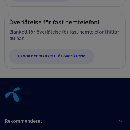
Överlåtelse för fast hemtelefoni
Blankett för överlåtelse för fast hemtelefoni hittar
du här.
Ladda ner blankett för överlåtelse
Tillbaka till innehåll
Rekommenderat