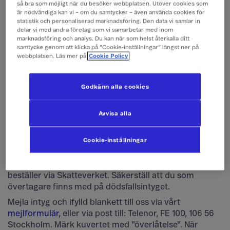
När överlåtelsen signerats av både överlåtare och
så bra som möjligt när du besöker webbplatsen. Utöver cookies som
övertagare, tar det ett par timmar innan den
är nödvändiga kan vi – om du samtycker – även använda cookies för
statistik och personaliserad marknadsföring. Den data vi samlar in
registreras i våra system. När förfrågan har
delar vi med andra företag som vi samarbetar med inom
registrerats kan vi börja hantera din överlåtelse. I
marknadsföring och analys. Du kan när som helst återkalla ditt
normala fall och vid godkänd kreditkontroll så tar
samtycke genom att klicka på ”Cookie-inställningar” längst ner på
webbplatsen. Läs mer på
Cookie Policy
själva överlåtelsehanteringen cirka 7 veckodagar.
Överlåtelse av abonnemang från dödsbo
Godkänn alla cookies
Om du vill överlåta ett abonnemang som idag tillhör
Avvisa alla
ett dödsbo fyller du i blanketten
Överlåtelse av
abonnemang för dödsbo
.
Tips!
Ladda ned blanketten
och spara den på din dator eller mobil innan du fyller i
Cookie-inställningar
eller skriver ut den.
Du behöver också bifoga ett dödsfallsintyg, som du
beställer via Skatteverket. Säkerställ att du som
övertagare finns med på dödsfallsintyget.
Mejla intyg och ifylld blankett till oss via vårt
mejlformulär,
eller via post till: Telenor, FE 100, 106 56
Stockholm. Märk kuvertet med "överlåtelse". När