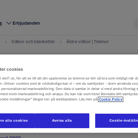
g
Erbjudanden
r
Villkor och blanketter
Äldre villkor | Telenor
illkor
der cookies
i det? Jo, för att se till att din upplevelse av telenor.se blir så bra som möjligt när
. Utöver cookies som är nödvändiga kan vi – om du samtycker – även använda coo
er villkor och blanketter som gäller våra tjänster.
ch personaliserad marknadsföring. Den data vi samlar in delar vi med andra företag 
med inom marknadsföring och analys. Du kan när som helst återkalla ditt samtyck
filer måste du ha Adobe Reader (version 7.0 eller sen
Cookie-inställningar” längst ner på webbplatsen. Läs mer på
Cookie Policy
amvara installerat på din dator.
Ladda ner Adobe Re
n alla cookies
Avvisa alla
Cookie-inställ
villkor