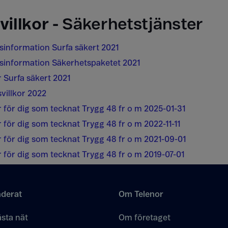
villkor -
Säkerhetstjänster
sinformation Surfa säkert 2021
psinformation Säkerhetspaketet 2021
r Surfa säkert 2021
villkor 2022
r för dig som tecknat Trygg 48 fr o m 2025-01-31
r för dig som tecknat Trygg 48 fr o m 2022-11-11
r för dig som tecknat Trygg 48 fr o m 2021-09-01
r för dig som tecknat Trygg 48 fr o m 2019-07-01
derat
Om Telenor
sta nät
Om företaget