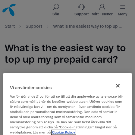
Till innehåll
Till sök
Sök
Support
Mitt Telenor
Meny
Start
Support
What is the easiest way to top up my prepaid card?
What is the easiest way to
top up my prepaid card?
With the Telenor Ladda app
Use our app
for simple and quick automatic top-ups.
Vi använder cookies
Choose to subscribe and get every 6th top-up for free!
Varför gör vi det? Jo, för att se till att din upplevelse av telenor.se blir
så bra som möjligt när du besöker webbplatsen. Utöver cookies som
är nödvändiga kan vi – om du samtycker – även använda cookies för
On our website
statistik och personaliserad marknadsföring. Den data vi samlar in
delar vi med andra företag som vi samarbetar med inom
Please note that the website is only available in
marknadsföring och analys. Du kan när som helst återkalla ditt
Swedish at present but payment could be made with
samtycke genom att klicka på ”Cookie-inställningar” längst ner på
webbplatsen. Läs mer på
Cookie Policy
most Swedish and foreign payment card.