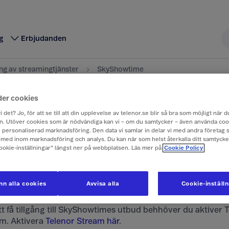
g
Erbjudanden
ng av streamingtjänster
SkyShowtime
der cookies
ivera SkyShowtime
i det? Jo, för att se till att din upplevelse av telenor.se blir så bra som möjligt när
. Utöver cookies som är nödvändiga kan vi – om du samtycker – även använda coo
ch personaliserad marknadsföring. Den data vi samlar in delar vi med andra företag 
med inom marknadsföring och analys. Du kan när som helst återkalla ditt samtyck
rån SkyShowtime hittar du i Telenor Stream. Såhär
Cookie-inställningar” längst ner på webbplatsen. Läs mer på
Cookie Policy
 aktiveringen.
n alla cookies
Avvisa alla
Cookie-inställ
ivera Telenor Stream
tt få tillgång till SkyShowtimes utbud behhöver du aktiver 
m. Aktivera
Telenor Stream här
.