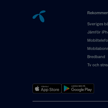
Tillbaka till innehåll
Rekommen
Sveriges bä
Jämför iPh
Mobiltelef
Mobilabon
Bredband
Tv och str