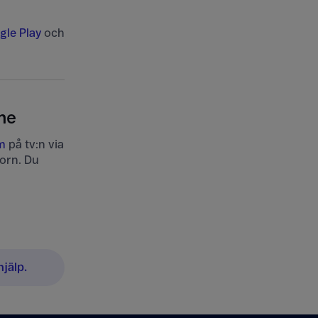
gle Play
och
me
m
på tv:n via
torn. Du
jälp.