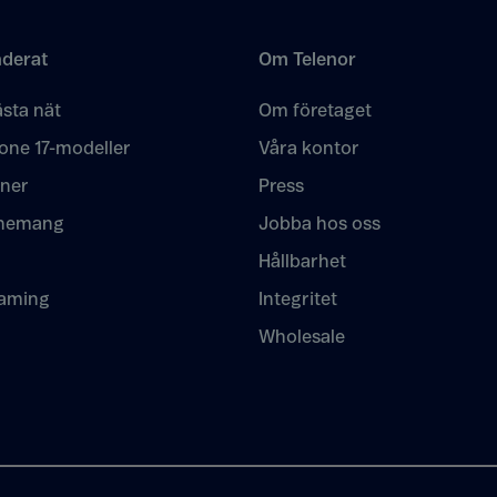
derat
Om Telenor
sta nät
Om företaget
one 17-modeller
Våra kontor
oner
Press
nemang
Jobba hos oss
Hållbarhet
eaming
Integritet
Wholesale