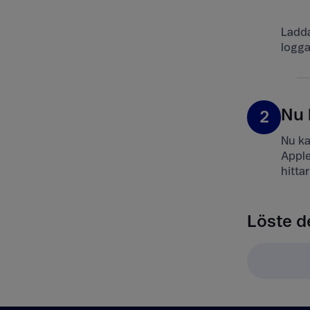
Ladda
logga
Nu 
2
Nu ka
Apple
hitta
Löste d