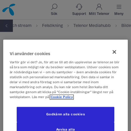
Till innehåll
Till sök
Sök
Support
Mitt Telenor
Meny
Tv och stream
Felsökning
Telenor Mediahubb
Bilde
Bilden fryser
Vi använder cookies
Upplever du att bilden fryser eller pixlar,
Varför gör vi det? Jo, för att se till att din upplevelse av telenor.se blir
börja då med att starta om all utrustning.
så bra som möjligt när du besöker webbplatsen. Utöver cookies som
är nödvändiga kan vi – om du samtycker – även använda cookies för
statistik och personaliserad marknadsföring. Den data vi samlar in
Börja med att starta om all utrustning – tv-
delar vi med andra företag som vi samarbetar med inom
marknadsföring och analys. Du kan när som helst återkalla ditt
boxen, routern och eventuellt
samtycke genom att klicka på ”Cookie-inställningar” längst ner på
tjänstefördelaren. Det gör du genom att göra
webbplatsen. Läs mer på
Cookie Policy
all utrustning strömlös i 10 sekunder.
Löste detta ditt problem?
Godkänn alla cookies
Ja!
Avvisa alla