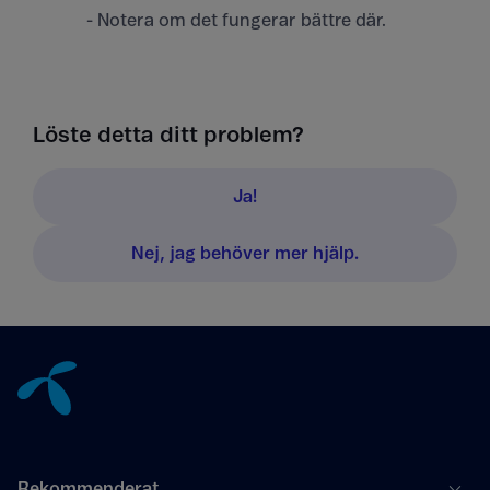
- Notera om det fungerar bättre där.
Löste detta ditt problem?
Ja!
Nej, jag behöver mer hjälp.
Tillbaka till innehåll
Rekommenderat