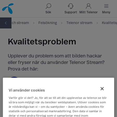
Till innehåll
Till sök
Sök
Support
Mitt Telenor
Meny
Tv och stream
Felsökning
Telenor stream
Kvalitet
Kvalitetsproblem
Upplever du problem som att bilden hackar
eller fryser när du använder Telenor Stream?
Prova det här:
Vad får du ut för hastighet?
1
Vi använder cookies
Vi rekommenderar minst 15 Mbit för optimal
upplevelse. Tänk på att alla enheter på
Varför gör vi det? Jo, för att se till att din upplevelse av telenor.se blir
så bra som möjligt när du besöker webbplatsen. Utöver cookies som
samma nätverk delar på den totala
är nödvändiga kan vi – om du samtycker – även använda cookies för
bandbredden. Kontrollera hastigheten på
statistik och personaliserad marknadsföring. Den data vi samlar in
bredbandskollen
.
delar vi med andra företag som vi samarbetar med inom