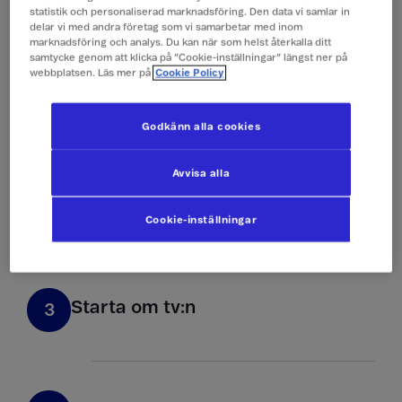
måste du vara inloggad på ditt Telenor
statistik och personaliserad marknadsföring. Den data vi samlar in
Stream-konto. Om du redan är inloggad och
delar vi med andra företag som vi samarbetar med inom
marknadsföring och analys. Du kan när som helst återkalla ditt
upplever problem, prova att logga ut och
samtycke genom att klicka på ”Cookie-inställningar” längst ner på
logga in igen.
webbplatsen. Läs mer på
Cookie Policy
Godkänn alla cookies
Installera om appen
2
Avvisa alla
Ibland kan det hjälpa att avinstallera appen
och sedan installera den igen.
Cookie-inställningar
Starta om tv:n
3