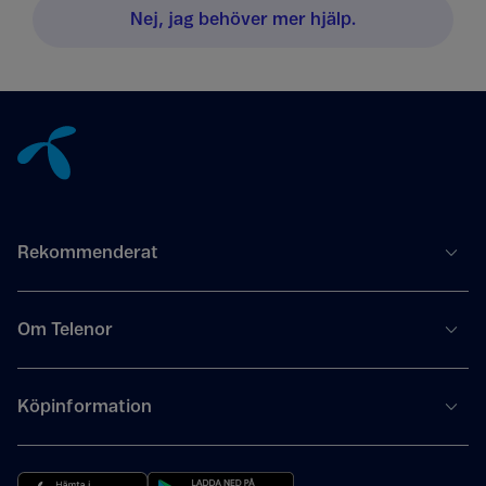
Nej, jag behöver mer hjälp.
Tillbaka till innehåll
Rekommenderat
Om Telenor
Köpinformation