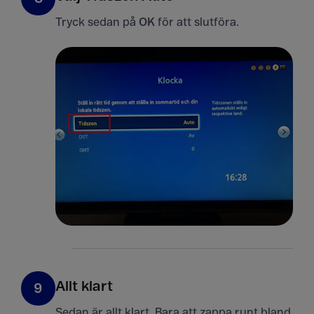
Tryck sedan på
OK
för att slutföra.
Allt klart
9
Sedan är allt klart. Bara att zappa runt bland