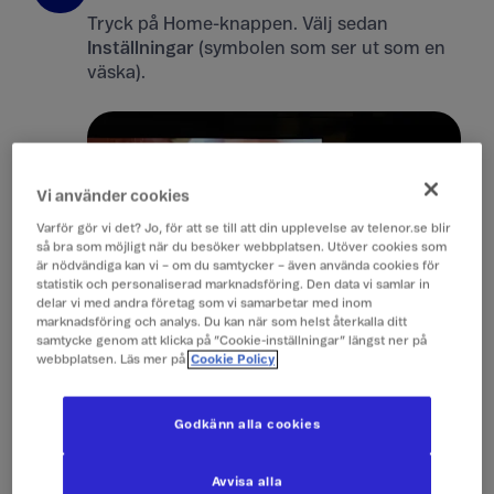
Tryck på Home-knappen. Välj sedan
Inställningar
(symbolen som ser ut som en
väska).
Vi använder cookies
Varför gör vi det? Jo, för att se till att din upplevelse av telenor.se blir
så bra som möjligt när du besöker webbplatsen. Utöver cookies som
är nödvändiga kan vi – om du samtycker – även använda cookies för
statistik och personaliserad marknadsföring. Den data vi samlar in
delar vi med andra företag som vi samarbetar med inom
marknadsföring och analys. Du kan när som helst återkalla ditt
samtycke genom att klicka på ”Cookie-inställningar” längst ner på
webbplatsen. Läs mer på
Cookie Policy
Välj Digital inställning
2
Godkänn alla cookies
Avvisa alla