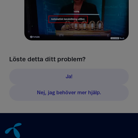
Löste detta ditt problem?
Ja!
Nej, jag behöver mer hjälp.
Tillbaka till innehåll