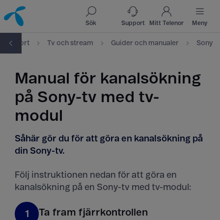
Till innehåll
Till sök
Sök
Support
Mitt Telenor
Meny
Support
Tv och stream
Guider och manualer
Sony
Manual för kanalsökning
på Sony-tv med tv-
modul
Såhär gör du för att göra en kanalsökning på
din Sony-tv.
Följ instruktionen nedan för att göra en
kanalsökning på en Sony-tv med tv-modul:
Ta fram fjärrkontrollen
1