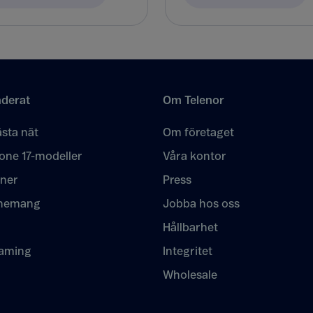
derat
Om Telenor
sta nät
Om företaget
one 17-modeller
Våra kontor
oner
Press
nemang
Jobba hos oss
Hållbarhet
eaming
Integritet
Wholesale