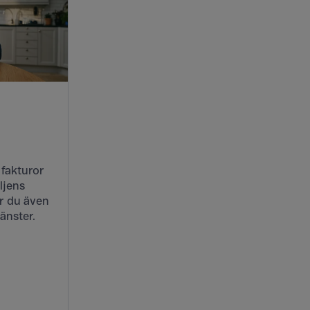
a
 fakturor
iljens
ar du även
änster.