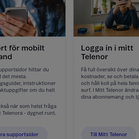
t för mobilt
Logga in i mitt
and
Telenor
upportsidor hittar du
Få full översikt över din
 det mesta.
kostnader, se och betala
gsguider, intstruktioner
och håll koll på hela fam
ktuppgifter om du helt
surf. I Mitt Telenor ändr
dina abonnemang och tj
kså när som helst fråga
t Telenora - dygnet runt.
våra supportsidor
Till Mitt Telenor