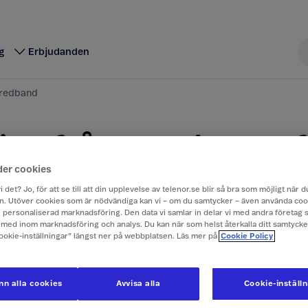
g
Erbjudanden
bredband
iga frågor och svar 
der cookies
ilt bredband
i det? Jo, för att se till att din upplevelse av telenor.se blir så bra som möjligt när
. Utöver cookies som är nödvändiga kan vi – om du samtycker – även använda coo
ch personaliserad marknadsföring. Den data vi samlar in delar vi med andra företag 
med inom marknadsföring och analys. Du kan när som helst återkalla ditt samtyck
samlat de vanligaste frågorna och svaren om mobilt b
Cookie-inställningar” längst ner på webbplatsen. Läs mer på
Cookie Policy
n alla cookies
Avvisa alla
Cookie-inställ
frågor och svar om mobilt bredband