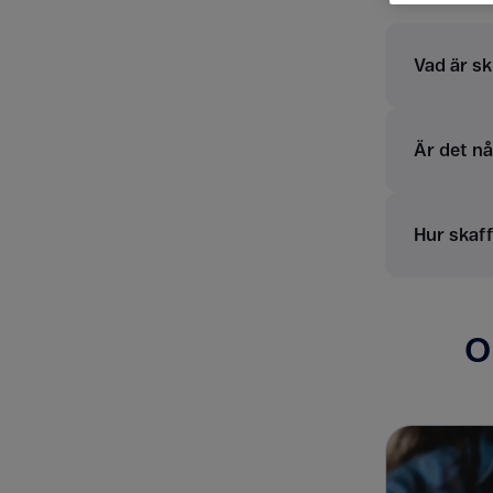
Vad är sk
Är det n
Hur skaff
O