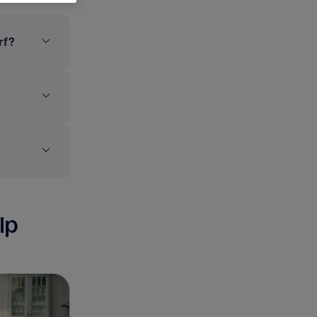
rf?
lp