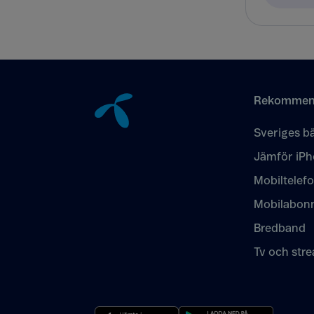
Tillbaka till innehåll
Rekommen
Sveriges bä
Jämför iPh
Mobiltelef
Mobilabon
Bredband
Tv och str