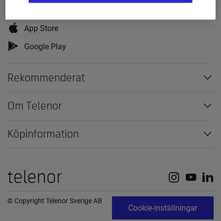
Mitt Telenor-appen
App Store
Google Play
Rekommenderat
Om Telenor
Köpinformation
telenor
© Copyright Telenor Sverige AB
Cookie-inställningar