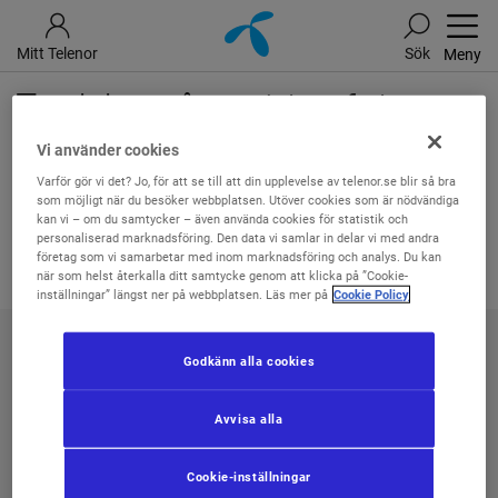
Mitt Telenor
Sök
Meny
Typiskt, något blev fel
Vi använder cookies
Testa gärna igen om en stund.
Varför gör vi det? Jo, för att se till att din upplevelse av telenor.se blir så bra
som möjligt när du besöker webbplatsen. Utöver cookies som är nödvändiga
kan vi – om du samtycker – även använda cookies för statistik och
personaliserad marknadsföring. Den data vi samlar in delar vi med andra
företag som vi samarbetar med inom marknadsföring och analys. Du kan
när som helst återkalla ditt samtycke genom att klicka på ”Cookie-
inställningar” längst ner på webbplatsen. Läs mer på
Cookie Policy
Godkänn alla cookies
Mitt Telenor
Avvisa alla
Kontakta oss
Cookie-inställningar