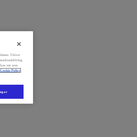
platsen. Utöver
 marknadsföring.
 kan när som
Cookie Policy
ingar