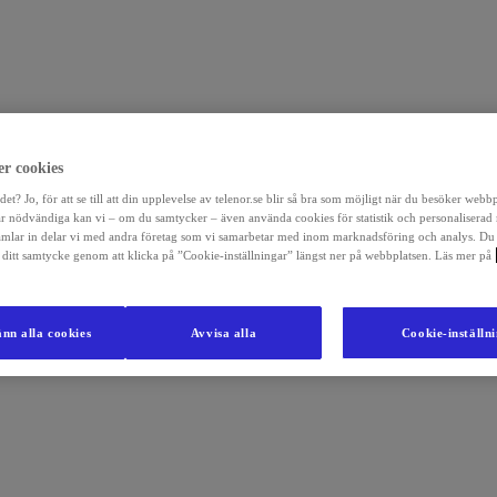
r cookies
det? Jo, för att se till att din upplevelse av telenor.se blir så bra som möjligt när du besöker webb
r nödvändiga kan vi – om du samtycker – även använda cookies för statistik och personaliserad
amlar in delar vi med andra företag som vi samarbetar med inom marknadsföring och analys. Du
la ditt samtycke genom att klicka på ”Cookie-inställningar” längst ner på webbplatsen. Läs mer på
nn alla cookies
Avvisa alla
Cookie-inställn