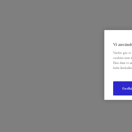
Vi använde
Varför gör vi 
cookies som ä
Den data vi s
helst återkal
Godkä