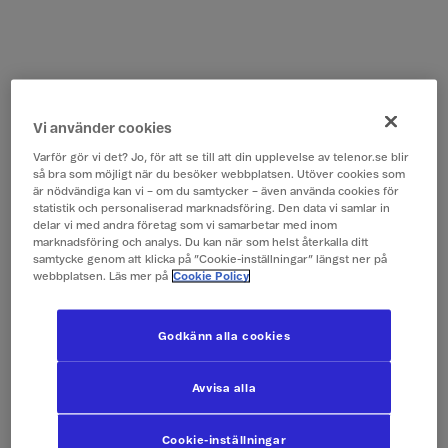
Vi använder cookies
Varför gör vi det? Jo, för att se till att din upplevelse av telenor.se blir
så bra som möjligt när du besöker webbplatsen. Utöver cookies som
är nödvändiga kan vi – om du samtycker – även använda cookies för
statistik och personaliserad marknadsföring. Den data vi samlar in
delar vi med andra företag som vi samarbetar med inom
marknadsföring och analys. Du kan när som helst återkalla ditt
samtycke genom att klicka på ”Cookie-inställningar” längst ner på
webbplatsen. Läs mer på
Cookie Policy
Godkänn alla cookies
Avvisa alla
Cookie-inställningar