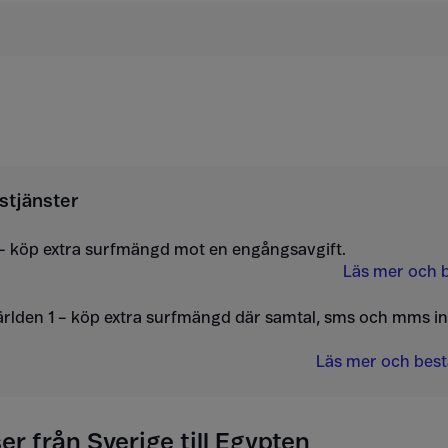
stjänster
– köp extra surfmängd mot en engångsavgift.
Läs mer och b
ärlden 1 – köp extra surfmängd där samtal, sms och mms i
Läs mer och bestä
er från Sverige till Egypten