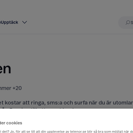
e
Upptäck
Sö
en
mer +20
t kostar att ringa, sms:a och surfa när du är utomla
rån Sverige till ett annat land.
der cookies
iser här
i det? Jo, för att se till att din upplevelse av telenor.se blir så bra som möjligt när