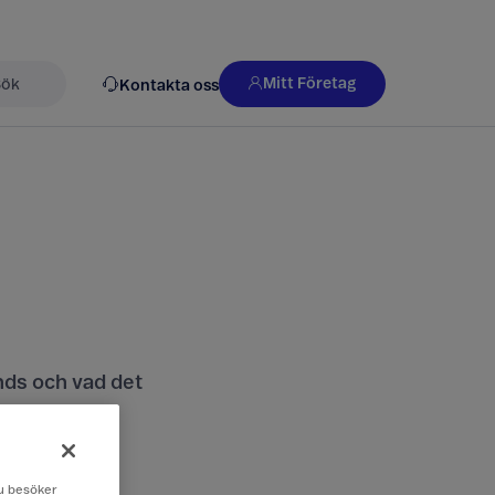
Mitt Företag
Kontakta oss
k
nds och vad det
 du besöker