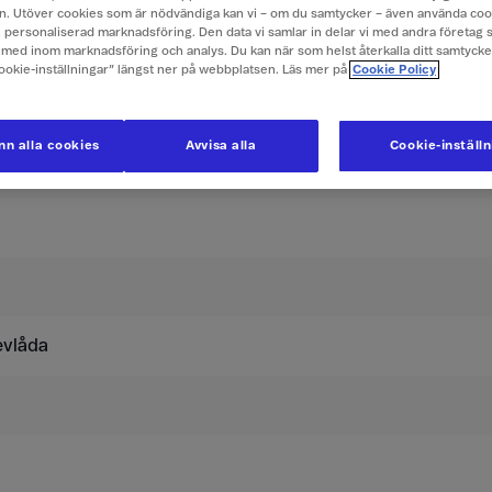
. Utöver cookies som är nödvändiga kan vi – om du samtycker – även använda coo
ch personaliserad marknadsföring. Den data vi samlar in delar vi med andra företag 
er i Egypten
med inom marknadsföring och analys. Du kan när som helst återkalla ditt samtyck
Cookie-inställningar” längst ner på webbplatsen. Läs mer på
Cookie Policy
usive moms.
n alla cookies
Avvisa alla
Cookie-inställ
Surfpass 
evlåda