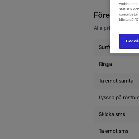
webbplatsen
statistik o
Företagspris
samarbetar 
klicka på ”
Alla priser är exkl
Godkän
Surfa
Ringa
Ta emot samtal
Lyssna på röstbr
Skicka sms
Ta emot sms