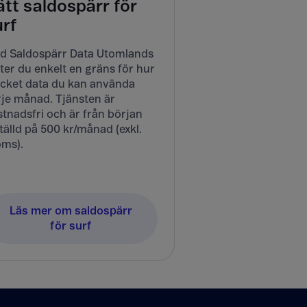
tt saldospärr för
urf
d Saldospärr Data Utomlands
ter du enkelt en gräns för hur
cket data du kan använda
rje månad. Tjänsten är
tnadsfri och är från början
tälld på 500 kr/månad (exkl.
ms).
Läs mer om saldospärr
för surf