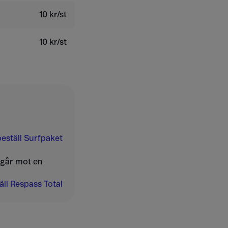
10 kr/st
10 kr/st
eställ Surfpaket
ngår mot en
ll Respass Total