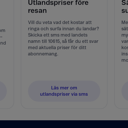
Utlandspriser före
Sä
resan
s
Vill du veta vad det kostar att
Me
ringa och surfa innan du landar?
sät
Kom
Skicka ett sms med landets
my
 –
namn till 10615, så får du ett svar
va
and
med aktuella priser för ditt
kos
abonnemang.
ins
mo
Läs mer om
utlandspriser via sms