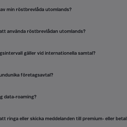
g av min röstbrevlåda utomlands?
 att använda röstbrevlådan utomlands?
gsintervall gäller vid internationella samtal?
kundunika företagsavtal?
ag data-roaming?
att ringa eller skicka meddelanden till premium- eller be