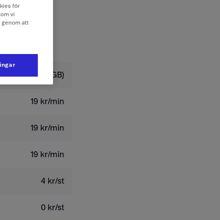
kies för
som vi
e genom att
ningar
179 kr/dygn (2 GB)
19 kr/min
19 kr/min
19 kr/min
4 kr/st
0 kr/st