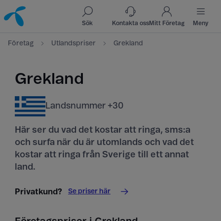
Till innehåll
Till sök
Sök
Kontakta oss
Mitt Företag
Meny
Företag
Utlandspriser
Grekland
Grekland
Landsnummer +30
Här ser du vad det kostar att ringa, sms:a
och surfa när du är utomlands och vad det
kostar att ringa från Sverige till ett annat
land.
Se priser här
Privatkund?