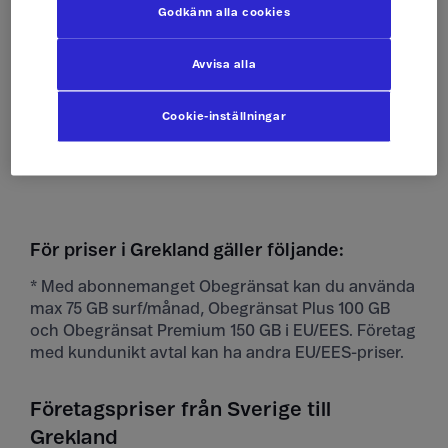
Godkänn alla cookies
Ta emot sms
Som hemma
Avvisa alla
Skicka mms
Som hemma
Cookie-inställningar
Ta emot mms
Som hemma
För priser i Grekland gäller följande:
* Med abonnemanget Obegränsat kan du använda
max 75 GB surf/månad, Obegränsat Plus 100 GB
och Obegränsat Premium 150 GB i EU/EES. Företag
med kundunikt avtal kan ha andra EU/EES-priser.
Företagspriser från Sverige till
Grekland