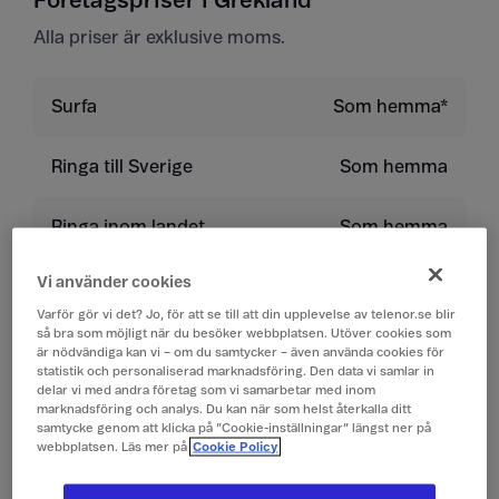
Företagspriser i Grekland
Alla priser är exklusive moms.
Surfa
Som hemma*
Ringa till Sverige
Som hemma
Ringa inom landet
Som hemma
Vi använder cookies
Ringa till land utanför
9 kr/min
EU/EES
Varför gör vi det? Jo, för att se till att din upplevelse av telenor.se blir
så bra som möjligt när du besöker webbplatsen. Utöver cookies som
är nödvändiga kan vi – om du samtycker – även använda cookies för
Ta emot samtal
Som hemma
statistik och personaliserad marknadsföring. Den data vi samlar in
delar vi med andra företag som vi samarbetar med inom
marknadsföring och analys. Du kan när som helst återkalla ditt
samtycke genom att klicka på ”Cookie-inställningar” längst ner på
Lyssna på röstbrevlåda
Som hemma
webbplatsen. Läs mer på
Cookie Policy
Skicka sms
Som hemma