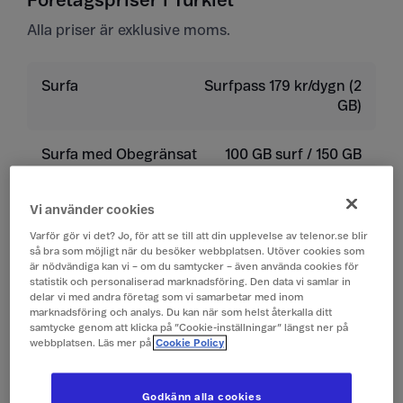
Företagspriser i Turkiet
Alla priser är exklusive moms.
Surfa
Surfpass 179 kr/dygn (2
GB)
Surfa med Obegränsat
100 GB surf / 150 GB
Plus / Premium
surf ingår
Vi använder cookies
Ringa
19 kr/min
Varför gör vi det? Jo, för att se till att din upplevelse av telenor.se blir
så bra som möjligt när du besöker webbplatsen. Utöver cookies som
är nödvändiga kan vi – om du samtycker – även använda cookies för
Ta emot samtal
19 kr/min
statistik och personaliserad marknadsföring. Den data vi samlar in
delar vi med andra företag som vi samarbetar med inom
marknadsföring och analys. Du kan när som helst återkalla ditt
Lyssna på röstbrevlåda
19 kr/min
samtycke genom att klicka på ”Cookie-inställningar” längst ner på
webbplatsen. Läs mer på
Cookie Policy
Skicka sms
4 kr/st
Godkänn alla cookies