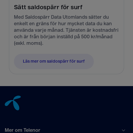
Sätt saldospärr för surf
Med Saldospärr Data Utomlands sätter du
enkelt en gräns för hur mycket data du kan
använda varje månad. Tjänsten är kostnadsfri
och är från början inställd på 500 kr/månad
(exkl. moms).
Läs mer om saldospärr för surf
Tillbaka till innehåll
Mer om Telenor