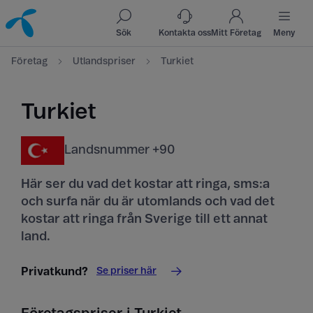
Till innehåll
Till sök
Sök
Kontakta oss
Mitt Företag
Meny
Företag
Utlandspriser
Turkiet
Turkiet
Landsnummer +90
Här ser du vad det kostar att ringa, sms:a
och surfa när du är utomlands och vad det
kostar att ringa från Sverige till ett annat
land.
Se priser här
Privatkund?