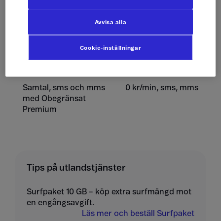
Ta emot sms
0 kr/st
Avvisa alla
Skicka mms
10 kr/st
Cookie-inställningar
Ta emot mms
10 kr/st
Samtal, sms och mms
0 kr/min, sms, mms
med Obegränsat
Premium
Tips på utlandstjänster
Surfpaket 10 GB – köp extra surfmängd mot
en engångsavgift.
Läs mer och beställ Surfpaket