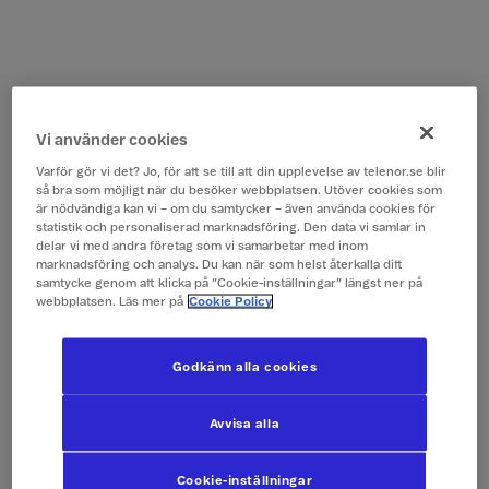
Vi använder cookies
Varför gör vi det? Jo, för att se till att din upplevelse av telenor.se blir
så bra som möjligt när du besöker webbplatsen. Utöver cookies som
är nödvändiga kan vi – om du samtycker – även använda cookies för
statistik och personaliserad marknadsföring. Den data vi samlar in
delar vi med andra företag som vi samarbetar med inom
marknadsföring och analys. Du kan när som helst återkalla ditt
samtycke genom att klicka på ”Cookie-inställningar” längst ner på
webbplatsen. Läs mer på
Cookie Policy
Godkänn alla cookies
Avvisa alla
Cookie-inställningar