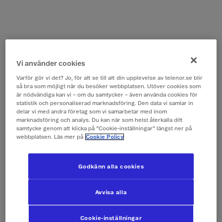
Vi använder cookies
Varför gör vi det? Jo, för att se till att din upplevelse av telenor.se blir
så bra som möjligt när du besöker webbplatsen. Utöver cookies som
är nödvändiga kan vi – om du samtycker – även använda cookies för
statistik och personaliserad marknadsföring. Den data vi samlar in
delar vi med andra företag som vi samarbetar med inom
marknadsföring och analys. Du kan när som helst återkalla ditt
samtycke genom att klicka på ”Cookie-inställningar” längst ner på
webbplatsen. Läs mer på
Cookie Policy
Godkänn alla cookies
Avvisa alla
Cookie-inställningar