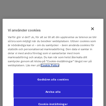
Vi använder cookies
Varför gör vi det? Jo, för att se till att din upplevelse av telenor.se blir
så bra som möjligt när du besöker webbplatsen. Utöver cookies som
är nödvändiga kan vi – om du samtycker – även använda cookies för
statistik och personaliserad marknadsföring. Den data vi samlar in
delar vi med andra företag som vi samarbetar med inom
marknadsföring och analys. Du kan när som helst återkalla ditt
samtycke genom att klicka på ”Cookie-inställningar” längst ner på
webbplatsen. Läs mer på
Cookie Policy
Godkänn alla cookies
Avvisa alla
Cookie-inställningar