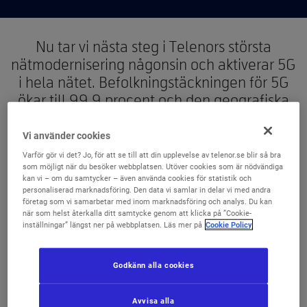
Nu tar vi nästa steg i Telenors största
nätmodernisering någonsin och aktiverar 5G
i hela nätet. Befolkningstäckningen för 5G
ökar till 99,9 procent och den geografiska
täckningen för 5G ökar till 90 procent av
Sveriges yta. Det öppnar vägen för
Vi använder cookies
nationella 5G-tjänster och främjar
Varför gör vi det? Jo, för att se till att din upplevelse av telenor.se blir så bra
som möjligt när du besöker webbplatsen. Utöver cookies som är nödvändiga
mobilutvecklingen inom 5G. 5G ger dig
kan vi – om du samtycker – även använda cookies för statistik och
bättre kapacitet och hastighet över
personaliserad marknadsföring. Den data vi samlar in delar vi med andra
företag som vi samarbetar med inom marknadsföring och analys. Du kan
mobilnätet och tillgång till helt nya
när som helst återkalla ditt samtycke genom att klicka på ”Cookie-
produkter och tjänster.
inställningar” längst ner på webbplatsen. Läs mer på
Cookie Policy
Godkänn alla cookies
Avvisa alla