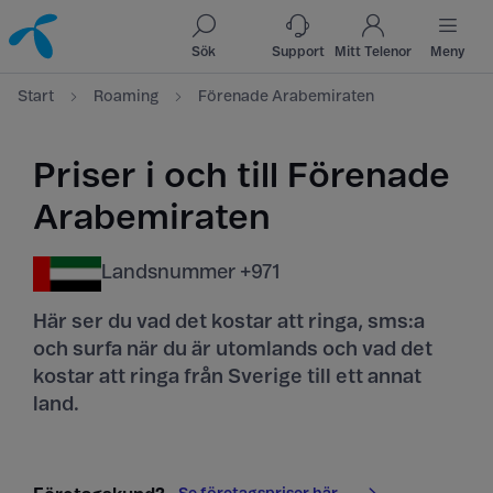
Till innehåll
Till sök
Sök
Support
Mitt Telenor
Meny
Start
Roaming
Förenade Arabemiraten
Priser i och till Förenade
Arabemiraten
Landsnummer +971
Här ser du vad det kostar att ringa, sms:a
och surfa när du är utomlands och vad det
kostar att ringa från Sverige till ett annat
land.