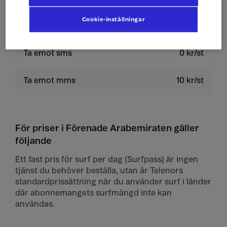
Cookie-inställningar
Skicka mms
10 kr/st
Ta emot sms
0 kr/st
Ta emot mms
10 kr/st
För priser i Förenade Arabemiraten gäller
följande
Ett fast pris för surf per dag (Surfpass) är ingen
tjänst du behöver beställa, utan är Telenors
standardprissättning när du använder surf i länder
där abonnemangets surfmängd inte kan
användas.