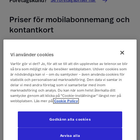
Se företagspriser här
Företagskund?
Priser för mobilabonnemang och
kontantkort
Priser i Förenade Arabemiraten
Vi använder cookies
Alla priser är inklusive moms.
Varför gör vi det? Jo, för att se till att din upplevelse av telenor.se blir
så bra som möjligt när du besöker webbplatsen. Utöver cookies som
Surfa
149 kr/dygn (0,1 GB)
är nödvändiga kan vi – om du samtycker – även använda cookies för
statistik och personaliserad marknadsföring. Den data vi samlar in
(Surfpass)
delar vi med andra företag som vi samarbetar med inom
marknadsföring och analys. Du kan när som helst återkalla ditt
samtycke genom att klicka på ”Cookie-inställningar” längst ner på
Ringa och ta emot
19 kr/min
webbplatsen. Läs mer på
Cookie Policy
samtal
Godkänn alla cookies
Ringa röstbrevlåda
19 kr/min
Avvisa alla
Skicka sms
4 kr/st