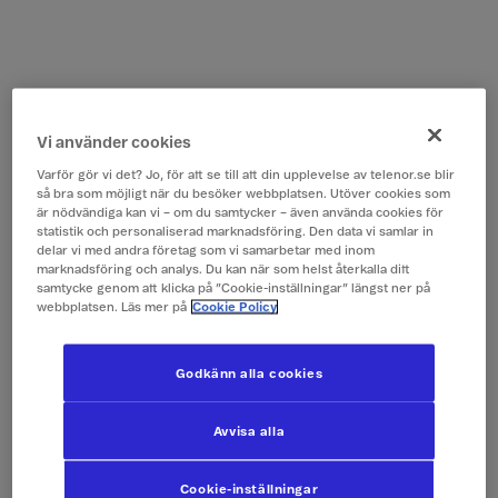
Vi använder cookies
Varför gör vi det? Jo, för att se till att din upplevelse av telenor.se blir
så bra som möjligt när du besöker webbplatsen. Utöver cookies som
är nödvändiga kan vi – om du samtycker – även använda cookies för
statistik och personaliserad marknadsföring. Den data vi samlar in
delar vi med andra företag som vi samarbetar med inom
marknadsföring och analys. Du kan när som helst återkalla ditt
samtycke genom att klicka på ”Cookie-inställningar” längst ner på
webbplatsen. Läs mer på
Cookie Policy
Godkänn alla cookies
Avvisa alla
Cookie-inställningar