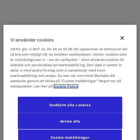
Vi använder cookies
Varför gör vi det? Jo, för att se till att din upplevelse av telenor.se blir
så bra som möjligt när du besöker webbplatsen. Utöver cookies som
är nödvändiga kan vi – om du samtycker – även använda cookies för
statistik och personaliserad marknadsföring. Den data vi samlar in
delar vi med andra företag som vi samarbetar med inom
marknadsföring och analys. Du kan när som helst återkalla ditt
samtycke genom att klicka på ”Cookie-inställningar” längst ner på
webbplatsen. Läs mer på
Cookie Policy
Godkänn alla cookies
Avvisa alla
Cookie-inställningar