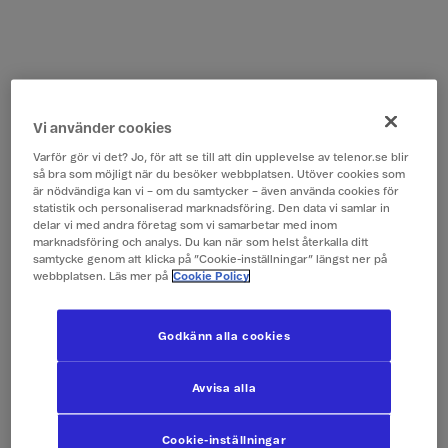
Vi använder cookies
Varför gör vi det? Jo, för att se till att din upplevelse av telenor.se blir
så bra som möjligt när du besöker webbplatsen. Utöver cookies som
är nödvändiga kan vi – om du samtycker – även använda cookies för
statistik och personaliserad marknadsföring. Den data vi samlar in
delar vi med andra företag som vi samarbetar med inom
marknadsföring och analys. Du kan när som helst återkalla ditt
samtycke genom att klicka på ”Cookie-inställningar” längst ner på
webbplatsen. Läs mer på
Cookie Policy
Godkänn alla cookies
Avvisa alla
Cookie-inställningar