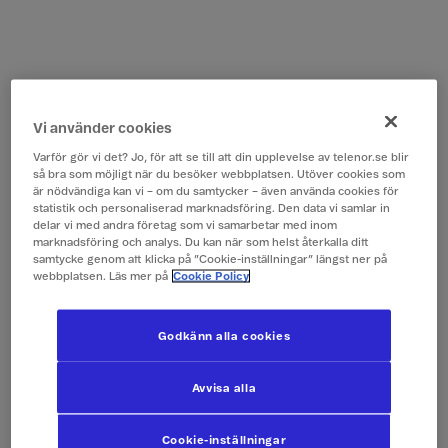
Vi använder cookies
Varför gör vi det? Jo, för att se till att din upplevelse av telenor.se blir
så bra som möjligt när du besöker webbplatsen. Utöver cookies som
är nödvändiga kan vi – om du samtycker – även använda cookies för
statistik och personaliserad marknadsföring. Den data vi samlar in
delar vi med andra företag som vi samarbetar med inom
marknadsföring och analys. Du kan när som helst återkalla ditt
samtycke genom att klicka på ”Cookie-inställningar” längst ner på
webbplatsen. Läs mer på
Cookie Policy
Godkänn alla cookies
Avvisa alla
Cookie-inställningar