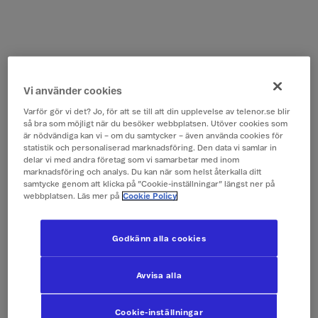
Vi använder cookies
Varför gör vi det? Jo, för att se till att din upplevelse av telenor.se blir
så bra som möjligt när du besöker webbplatsen. Utöver cookies som
är nödvändiga kan vi – om du samtycker – även använda cookies för
statistik och personaliserad marknadsföring. Den data vi samlar in
delar vi med andra företag som vi samarbetar med inom
marknadsföring och analys. Du kan när som helst återkalla ditt
samtycke genom att klicka på ”Cookie-inställningar” längst ner på
webbplatsen. Läs mer på
Cookie Policy
Godkänn alla cookies
Avvisa alla
Cookie-inställningar