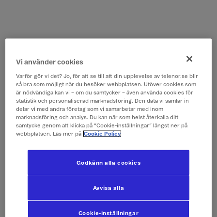
Vi använder cookies
Varför gör vi det? Jo, för att se till att din upplevelse av telenor.se blir
så bra som möjligt när du besöker webbplatsen. Utöver cookies som
är nödvändiga kan vi – om du samtycker – även använda cookies för
statistik och personaliserad marknadsföring. Den data vi samlar in
delar vi med andra företag som vi samarbetar med inom
marknadsföring och analys. Du kan när som helst återkalla ditt
samtycke genom att klicka på ”Cookie-inställningar” längst ner på
webbplatsen. Läs mer på
Cookie Policy
Godkänn alla cookies
Avvisa alla
Cookie-inställningar