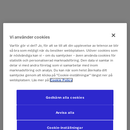
Vi använder cookies
Varför gör vi det? Jo, för att se till att din upplevelse av telenor.se blir
så bra som möjligt när du besöker webbplatsen. Utöver cookies som
är nödvändiga kan vi – om du samtycker – även använda cookies för
statistik och personaliserad marknadsföring. Den data vi samlar in
delar vi med andra företag som vi samarbetar med inom
marknadsföring och analys. Du kan när som helst återkalla ditt
samtycke genom att klicka på ”Cookie-inställningar” längst ner på
webbplatsen. Läs mer på
Cookie Policy
Godkänn alla cookies
Avvisa alla
Cookie-inställningar